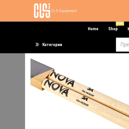
Skip
audiostore.mk
to
the
NEW!
content
Home
Shop
Категории