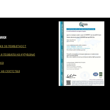
ИКИ
ка за приватност
 и правила на купување
ка
 на сретства