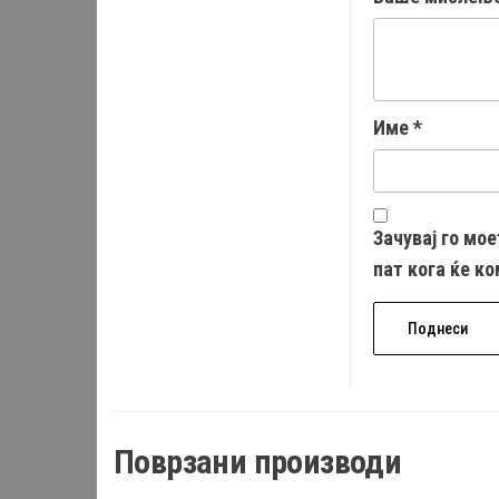
Име
*
Зачувај го мое
пат кога ќе к
Поврзани производи