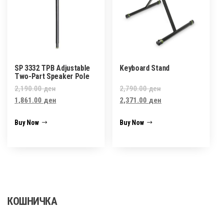
SP 3332 TPB Adjustable
Keyboard Stand
Two-Part Speaker Pole
Original
Original
2,190.00
ден
2,790.00
ден
price
Current
price
Current
1,861.00
ден
2,371.00
ден
was:
price
was:
price
Buy Now
Buy Now
2,190.00 ден.
is:
2,790.00 ден.
is:
1,861.00 ден.
2,371.00 ден.
КОШНИЧКА