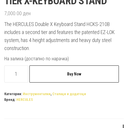
TIER X-KEYBOARD STAND
7,000.00
ден
The HERCULES Double X Keyboard Stand HCKS-210B
includes a second tier and features the patented EZ-LOK
system, has 4 height adjustments and heavy duty steel
construction.
На залиха (достапно по нарачка)
HCKS-
Buy Now
210B
EZ-
LOK
Категории:
Инструментални
,
Сталаци и додатоци
Бренд:
HERCULES
DOUBLE
TIER
X-
KEYBOARD