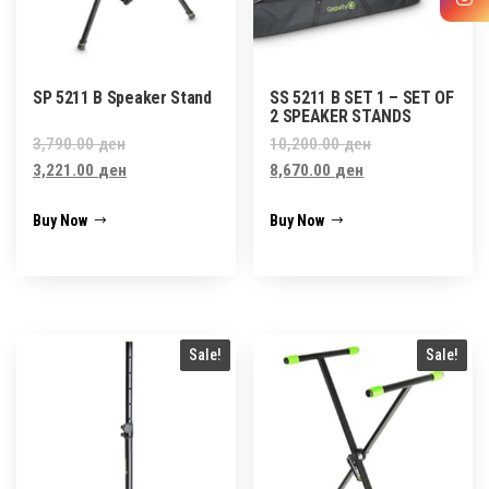
SP 5211 B Speaker Stand
SS 5211 B SET 1 – SET OF
2 SPEAKER STANDS
Original
Original
3,790.00
ден
10,200.00
ден
price
Current
Current
price
3,221.00
ден
8,670.00
ден
was:
price
price
was:
Buy Now
Buy Now
3,790.00 ден.
is:
is:
10,200.00 ден.
3,221.00 ден.
8,670.00 ден.
Sale!
Sale!