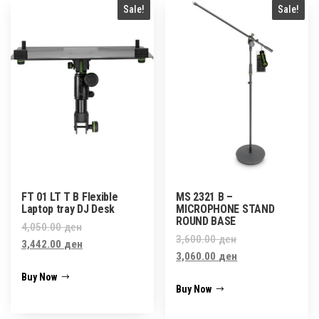
Sale!
Sale!
FT 01 LT T B Flexible
MS 2321 B –
Laptop tray DJ Desk
MICROPHONE STAND
ROUND BASE
Original
4,050.00
ден
Original
3,600.00
ден
price
Current
3,442.00
ден
price
Current
3,060.00
ден
was:
price
was:
price
Buy Now
4,050.00 ден.
is:
Buy Now
3,600.00 ден.
is:
3,442.00 ден.
3,060.00 ден.