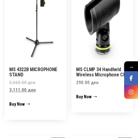
→
MS 4322B MICROPHONE
MS CLMP 34 Handheld
STAND
Wireless Microphone Clip
Original
3,660.00
ден
290.00
ден
price
Current
3,111.00
ден
Buy Now
was:
price
Buy Now
3,660.00 ден.
is:
3,111.00 ден.