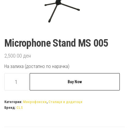
Microphone Stand MS 005
2,500.00
ден
На залиха (достапно по нарачка)
Microphone
Buy Now
Stand
MS
005
Категории:
Микрофонски
,
Сталаци и додатоци
Бренд:
CLS
quantity