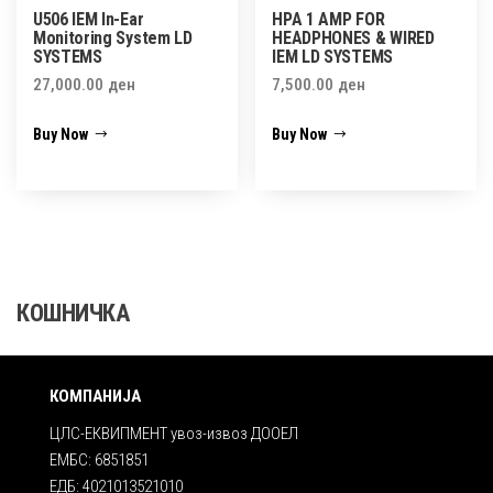
U506 IEM In-Ear
HPA 1 AMP FOR
Monitoring System LD
HEADPHONES & WIRED
SYSTEMS
IEM LD SYSTEMS
27,000.00
ден
7,500.00
ден
Buy Now
Buy Now
КОШНИЧКА
КОМПАНИЈА
ЦЛС-ЕКВИПМЕНТ увоз-извоз ДООЕЛ
ЕМБС: 6851851
ЕДБ: 4021013521010