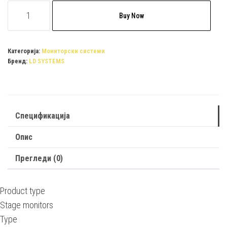
MON
Buy Now
12
A
G3
Категорија:
Мониторски системи
Бренд:
LD SYSTEMS
12"
Active
Stage
Monitor
Спецификација
quantity
Опис
Прегледи (0)
Product type
Stage monitors
Type