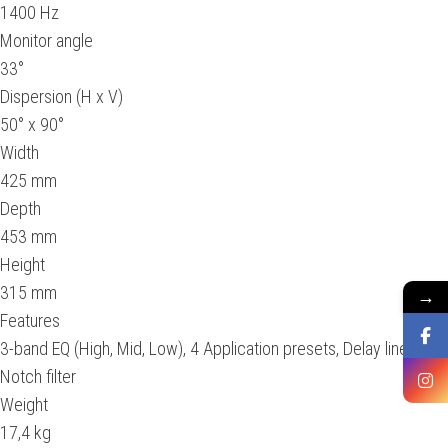
1400 Hz
Monitor angle
33°
Dispersion (H x V)
50° x 90°
Width
425 mm
Depth
453 mm
Height
315 mm
→
Features
3-band EQ (High, Mid, Low), 4 Application presets, Delay line,
Notch filter
Weight
17,4 kg