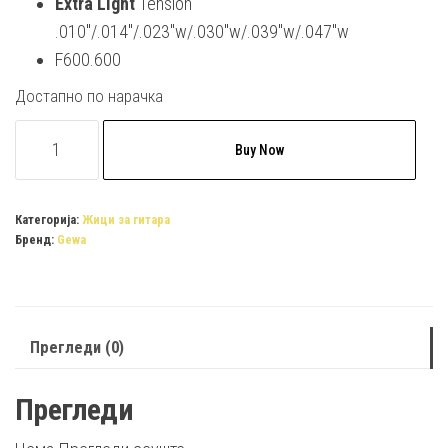
Extra Light
Tension
.010″/.014″/.023″w/.030″w/.039″w/.047″w
F600.600
Достапно по нарачка
PURE
Buy Now
GEWA
Strings
for
Категорија:
Жици за гитара
Бренд:
Gewa
Acoustic
Guitar
Tenson
Bronze
Прегледи (0)
quantity
Прегледи