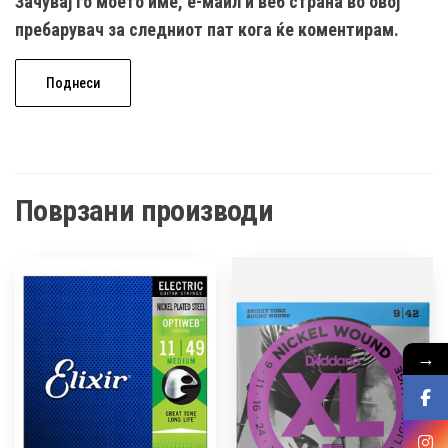
Зачувај го моето име, е-маил и веб страна во овој
пребарувач за следниот пат кога ќе коментирам.
Поврзани производи
→